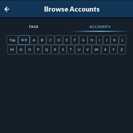
Browse Accounts
TAGS
ACCOUNTS
Top
0-9
A
B
C
D
E
F
G
H
I
J
K
L
M
N
O
P
Q
R
S
T
U
V
W
X
Y
Z