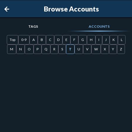
Browse Accounts
TAGS
ACCOUNTS
Top
0-9
A
B
C
D
E
F
G
H
I
J
K
L
M
N
O
P
Q
R
S
T
U
V
W
X
Y
Z