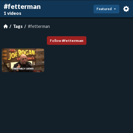
#fetterman
Featured
1 videos
Tags
#fetterman
Follow
#
fetterman