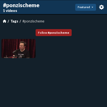
#ponzischeme
Featured
1 videos
Tags
#ponzischeme
Follow
#
ponzischeme