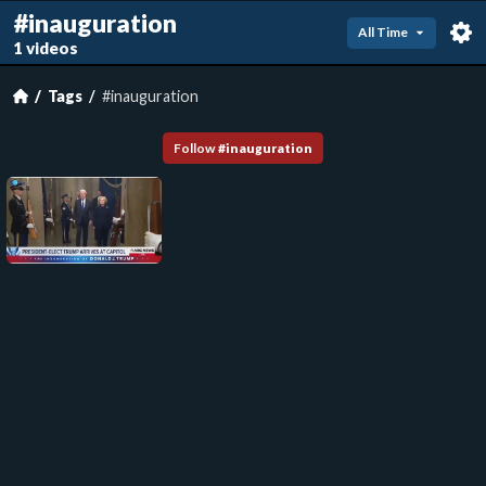
#inauguration
All Time
1 videos
Tags
#inauguration
Follow
#
inauguration