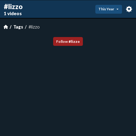
#lizzo
This Year
1 videos
Tags
#lizzo
Follow
#
lizzo