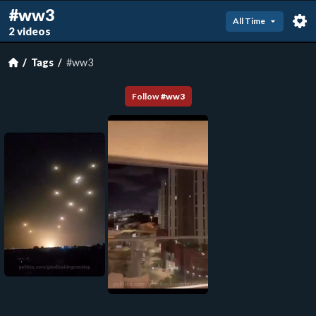
#ww3
All Time
2 videos
Tags
#ww3
Follow
#
ww3