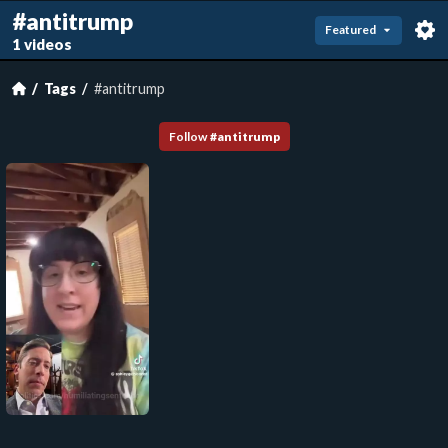
#antitrump
Featured
1 videos
Tags
#antitrump
Follow
#
antitrump