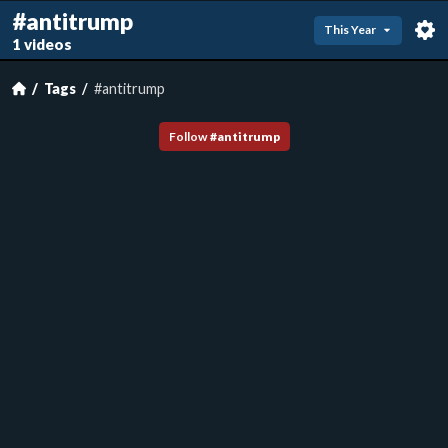
#antitrump
This Year
1 videos
Tags
#antitrump
Follow
#
antitrump